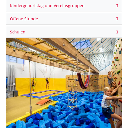
Kindergeburtstag und Vereinsgruppen
Offene Stunde
Schulen
Previous
Next