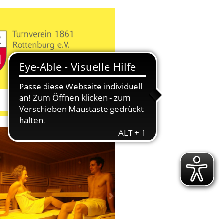
us
Next