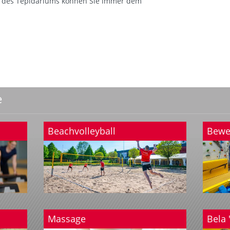
d des Tepidariums können Sie immer dem
e
Beachvolleyball
Bewe
Massage
Bela 