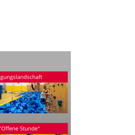
gungslandschaft
"Offene Stunde"