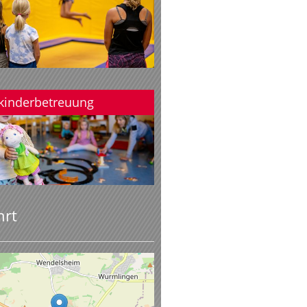
nkinderbetreuung
hrt