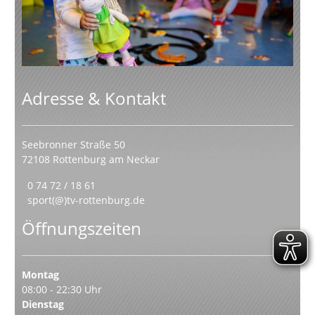
Adresse & Kontakt
Seebronner Straße 50
72108 Rottenburg am Neckar
0 74 72 / 18 61
sport(@)tv-rottenburg.de
Öffnungszeiten
Montag
08:00 - 22:30 Uhr
Dienstag